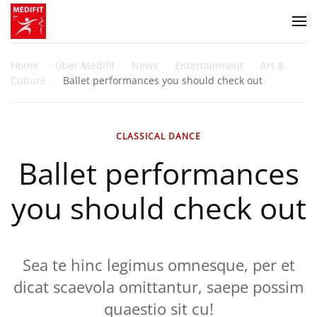
Zum Hauptinhalt springen
Home
Über Medifit
News
Entertainment
Art &
Culture
Ballet performances you should check out
CLASSICAL DANCE
Ballet performances
you should check out
Sea te hinc legimus omnesque, per et
dicat scaevola omittantur, saepe possim
quaestio sit cu!