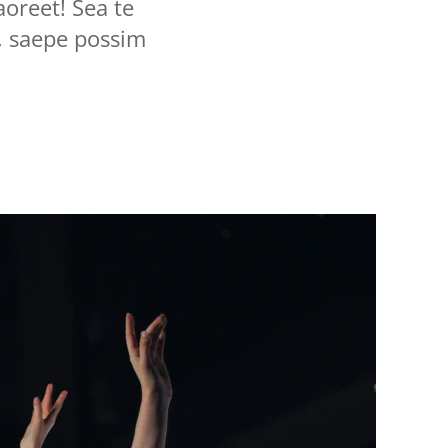
aoreet! Sea te
, saepe possim