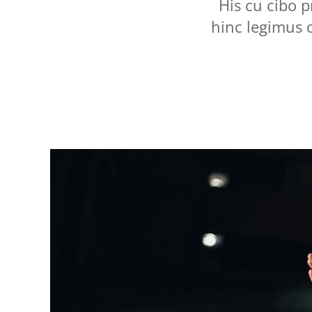
His cu cibo p
hinc legimus 