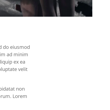
sed do eiusmod
enim ad minim
liquip ex ea
uptate velit
upidatat non
aborum. Lorem