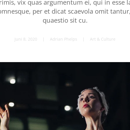
rimis, vix quas argumentum ei, qui in esse l
omnesque, per et dicat scaevola omit tantur
quaestio sit cu.
Juni 8, 2020
| Adrian Phelps |
Art & Culture