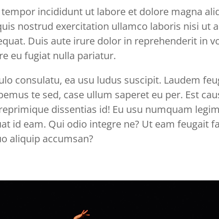
tempor incididunt ut labore et dolore magna ali
is nostrud exercitation ullamco laboris nisi ut a
t. Duis aute irure dolor in reprehenderit in vol
e eu fugiat nulla pariatur.
ulo consulatu, ea usu ludus suscipit. Laudem feug
bemus te sed, case ullum saperet eu per. Est 
o reprimique dissentias id! Eu usu numquam legim
t id eam. Qui odio integre ne? Ut eam feugait fas
uo aliquip accumsan?