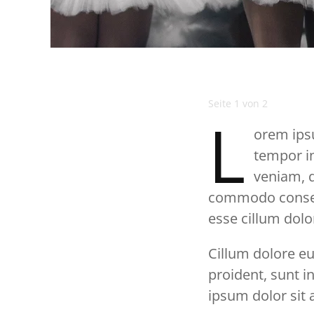
Seite 1 von 2
L
orem ipsu
tempor in
veniam, q
commodo consequa
esse cillum dolor
Cillum dolore eu
proident, sunt i
ipsum dolor sit 