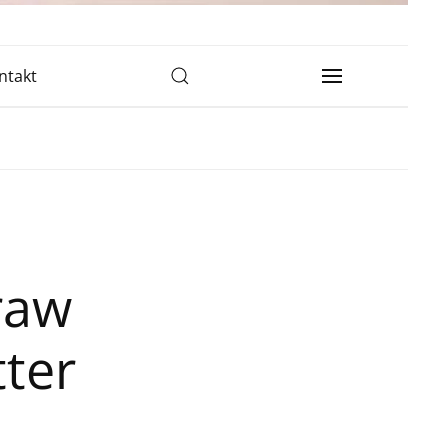
ntakt
raw
tter