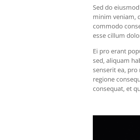
Sed do eiusmod 
minim veniam, qu
commodo consequa
esse cillum dolor
Ei pro erant pop
sed, aliquam ha
senserit ea, pr
regione consequa
consequat, et q