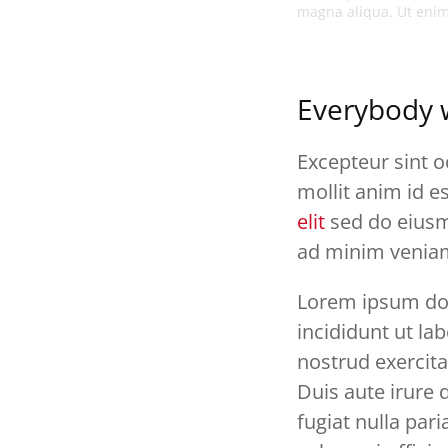
magna aliqua. Ut enim
Everybody 
Excepteur sint o
mollit anim id 
elit
sed do eiusm
ad minim veniam,
Lorem ipsum dol
incididunt ut la
nostrud exercita
Duis aute irure 
fugiat nulla par