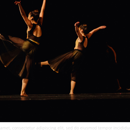
amet, consectetur adipiscing elit, sed do eiusmod tempor incididun