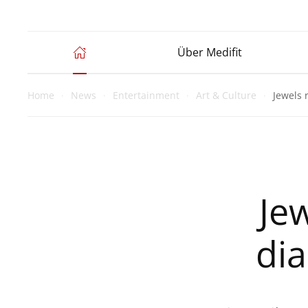
Über Medifit
Home
News
Entertainment
Art & Culture
Jewels 
Je
dia