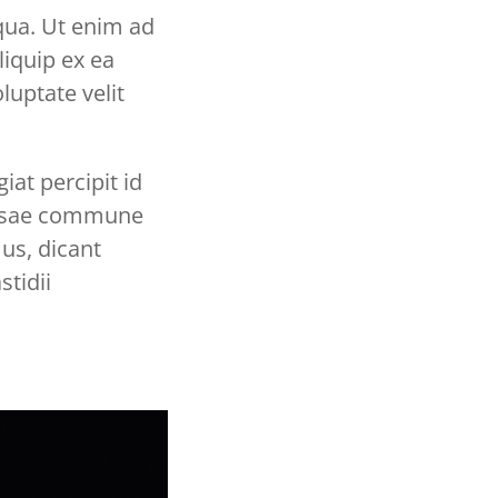
qua. Ut enim ad
liquip ex ea
uptate velit
iat percipit id
causae commune
us, dicant
tidii