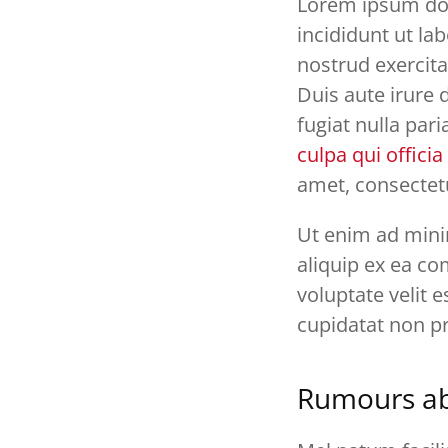
Lorem ipsum dol
incididunt ut la
nostrud exercita
Duis aute irure 
fugiat nulla pari
culpa qui offici
amet, consectetu
Ut enim ad minim
aliquip ex ea co
voluptate velit e
cupidatat non pr
Rumours abo