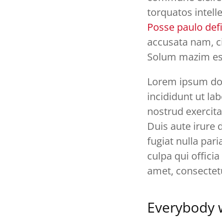
torquatos intell
Posse paulo defi
accusata nam, ci
Solum mazim ess
Lorem ipsum dol
incididunt ut l
nostrud exercita
Duis aute irure d
fugiat nulla par
culpa qui offici
amet, consectetu
Everybody 