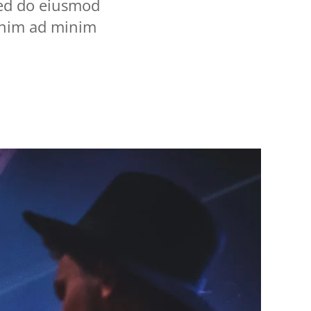
sed do eiusmod
enim ad minim