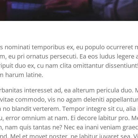
s nominati temporibus ex, eu populo ocurreret m
m, eu pri ornatus persecuti. Ea eos ludus legere
eripuit duo ex, cu nam clita omittantur dissentiunt
m harum latine.
rbanitas interesset ad, ea alterum pericula duo
vitae commodo, vis no agam deleniti appellantu
o blandit verterem. Tempor integre sit cu, alia 
, error omnium at nam. Ei decore labitur pro. M
, nam quis tantas ne? Nec ea inani veniam graeci
d. Mel et movet noster, ne labitur iuvaret sea.