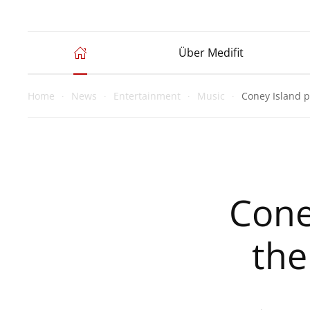
Über Medifit
Home
News
Entertainment
Music
Coney Island p
Cone
the