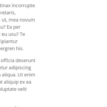
tinax incorrupte
retaris,
ris ut, mea novum
eu? Ea per
t eu usu? Te
ipiantur
ergren his.
 officia deserunt
tur adipiscing
 aliqua. Ut enim
t aliquip ex ea
uptate velit