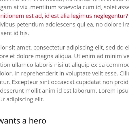
egam at vix, mentitum scaevola cum id, solet asse
nitionem est ad, id est alia legimus neglegentur?
vibus petentium adolescens qui ea, no dolore ira
ent id his.
or sit amet, consectetur adipiscing elit, sed do
abore et dolore magna aliqua. Ut enim ad minim v
tion ullamco laboris nisi ut aliquip ex ea comm
olor. In reprehenderit in voluptate velit esse. Ci
iatur. Excepteur sint occaecat cupidatat non proid
a deserunt mollit anim id est laborum. Lorem ipsu
r adipiscing elit.
wants a hero