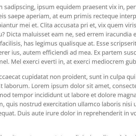
 sadipscing, ipsum equidem praesent vix in, per
eis saepe aperiam, at eum primis recteque interp
iantur mei et. Clita accusata pri et, vix quem vi
u? Dicta maluisset eam ne, sed errem iracundia 
facilisis, has legimus qualisque at. Esse scripseri
rer ius, autem efficiendi ad mea. Ex partem susc
l. Mel exerci everti in, at exerci mediocrem gub
ccaecat cupidatat non proident, sunt in culpa qui
st laborum. Lorem ipsum dolor sit amet, consecte
smod tempor incididunt ut labore et dolore magna
 quis nostrud exercitation ullamco laboris nisi u
t. Duis aute irure dolor in reprehenderit in vol