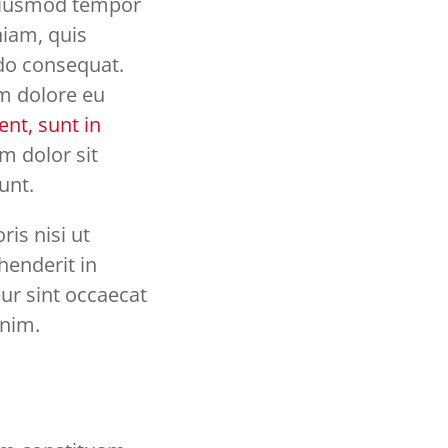
 eiusmod tempor
niam, quis
odo consequat.
um dolore eu
nt, sunt in
 dolor sit
unt.
is nisi ut
henderit in
eur sint occaecat
anim.