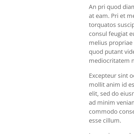
An pri quod diam
at eam. Pri et m
torquatos suscip
consul feugiat e
melius propriae 
quod putant vide
mediocritatem me
Excepteur sint o
mollit anim id e
elit, sed do eiu
ad minim veniam,
commodo consequa
esse cillum.