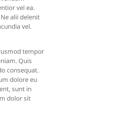
ntior vel ea.
Ne alii delenit
cundia vel.
 eiusmod tempor
eniam. Quis
odo consequat.
llum dolore eu
ent, sunt in
m dolor sit