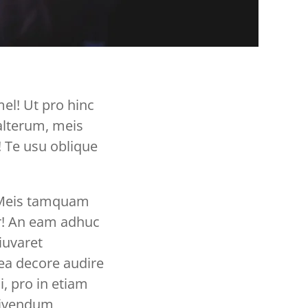
el! Ut pro hinc
 alterum, meis
! Te usu oblique
. Meis tamquam
r! An eam adhuc
iuvaret
ea decore audire
, pro in etiam
 Vivendum