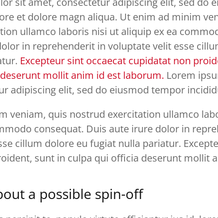
or sit amet, consectetur adipiscing elit, sed do
bore et dolore magn aliqua. Ut enim ad minim ve
tion ullamco laboris nisi ut aliquip ex ea comm
dolor in reprehenderit in voluptate velit esse cill
atur.
Excepteur sint occaecat cupidatat non proide
a deserunt mollit anim id est laborum.
Lorem ipsum
r adipiscing elit, sed do eiusmod tempor incidid
 veniam, quis nostrud exercitation ullamco labor
mmodo consequat. Duis aute irure dolor in repre
sse cillum dolore eu fugiat nulla pariatur. Except
oident, sunt in culpa qui officia deserunt mollit 
ut a possible spin-off