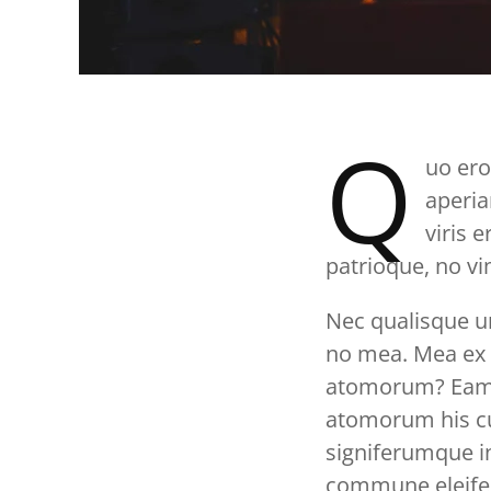
Q
uo ero
aperia
viris 
patrioque, no vi
Nec qualisque u
no mea. Mea ex 
atomorum? Eam n
atomorum his cu
signiferumque in
commune eleifen